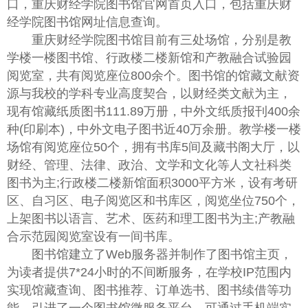
口，重庆财经学院图书馆官网首页入口，包括重庆财
经学院图书馆网址信息查询。
重庆财经学院图书馆目前有三处场馆，分别是教
学楼一楼图书馆、行政楼二楼新馆和产教融合试验园
阅览室，共有阅览座位800余个。图书馆的馆藏文献资
源与我校的学科专业高度契合，以财经类文献为主，
现有馆藏纸质图书111.89万册，中外文纸质报刊400余
种(印刷本)，中外文电子图书近40万余册。教学楼一楼
场馆有阅览座位50个，拥有书库5间及藏书阁大厅，以
财经、管理、法律、政治、文学和文化等人文社科类
图书为主;行政楼二楼新馆面积3000平方米，设有考研
区、自习区、电子阅览区和书库区，阅览坐位750个，
上架图书以语言、艺术、医药和理工图书为主;产教融
合示范园阅览室设有一间书库。
图书馆建立了Web服务器并制作了图书馆主页，
为读者提供7*24小时的不间断服务，在学校IP范围内
实现馆藏查询、图书推荐、订单选书、图书续借等功