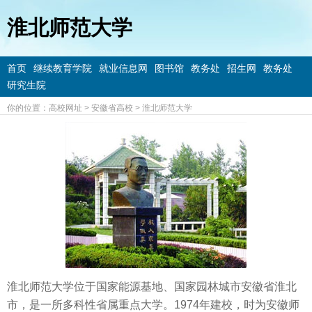
淮北师范大学
首页
继续教育学院
就业信息网
图书馆
教务处
招生网
教务处
研究生院
你的位置：
高校网址
>
安徽省高校
>
淮北师范大学
淮北师范大学位于国家能源基地、国家园林城市安徽省淮北
市，是一所多科性省属重点大学。1974年建校，时为安徽师