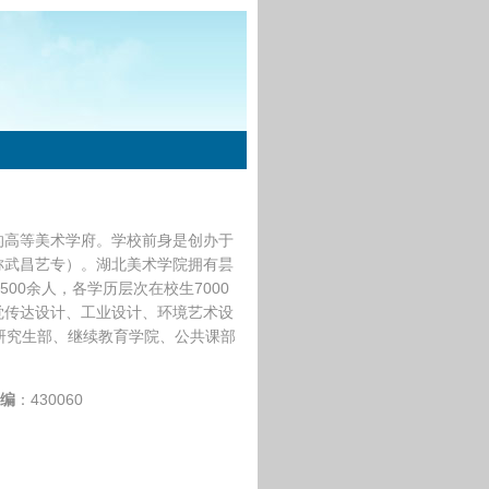
的高等美术学府。学校前身是创办于
简称武昌艺专）。湖北美术学院拥有昙
00余人，各学历层次在校生7000
觉传达设计、工业设计、环境艺术设
研究生部、继续教育学院、公共课部
编
：430060