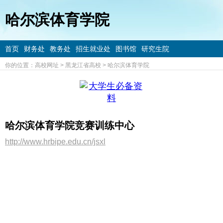
哈尔滨体育学院
首页
财务处
教务处
招生就业处
图书馆
研究生院
你的位置：
高校网址
>
黑龙江省高校
>
哈尔滨体育学院
哈尔滨体育学院竞赛训练中心
http://www.hrbipe.edu.cn/jsxl