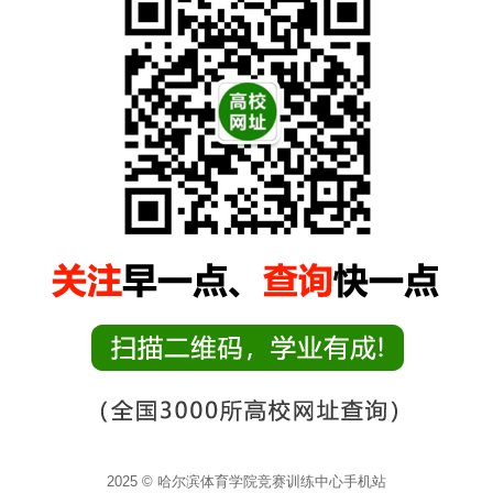
2025 © 哈尔滨体育学院竞赛训练中心手机站