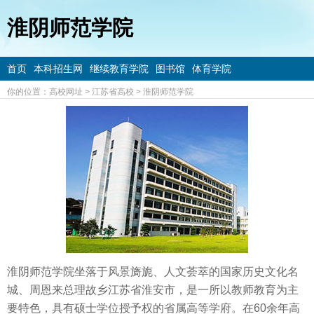
淮阴师范学院
首页
本科招生网
继续教育学院
图书馆
体育学院
你的位置：
高校网址
>
江苏省高校
>
淮阴师范学院
淮阴师范学院坐落于风景旖旎、人文荟萃的国家历史文化名
城、周恩来总理故乡江苏省淮安市，是一所以教师教育为主
要特色，具有硕士学位授予权的省属高等学府。在60余年高