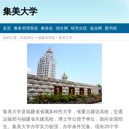
集美大学
首页
教务管理系统
教务处
招生网
研究生院
就业网
图书馆
你的位置：
高校网址
>
福建省高校
>
集美大学
集美大学是福建省省属多科性大学，省重点建设高校，交通
运输部与福建省共建高校，博士学位授予单位，面向全国招
生。集美大学办学实力较强，办学条件完备。现有20个学