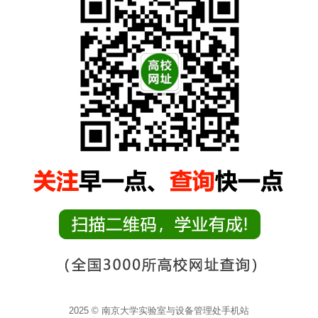
2025 © 南京大学实验室与设备管理处手机站