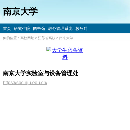
南京大学
首页
研究生院
图书馆
教务管理系统
教务处
你的位置：
高校网址
>
江苏省高校
>
南京大学
南京大学实验室与设备管理处
https://sbc.nju.edu.cn/