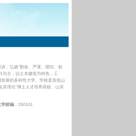
校训，弘扬“勤奋、严谨、团结、创
科为主，以土木建筑为特色，工
调发展的多科性大学。学校是首批山
及其理论”博士人才培养高校、山东
大学邮编
：250101