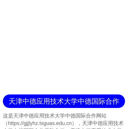
天津中德应用技术大学中德国际合作
这是天津中德应用技术大学中德国际合作网站
（https://gjjlyhz.tsguas.edu.cn），天津中德应用技术