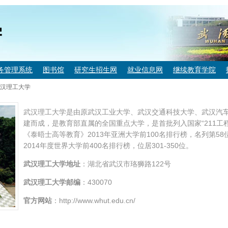
学
务管理系统
图书馆
研究生招生网
就业信息网
继续教育学院
汉理工大学
武汉理工大学是由原武汉工业大学、武汉交通科技大学、武汉汽车工
建而成，是教育部直属的全国重点大学，是首批列入国家“211工
《泰晤士高等教育》2013年亚洲大学前100名排行榜，名列第58
2014年度世界大学前400名排行榜，位居301-350位。
武汉理工大学
地址
：湖北省武汉市珞狮路122号
武汉理工大学邮编
：430070
官方网站
：http://www.whut.edu.cn/