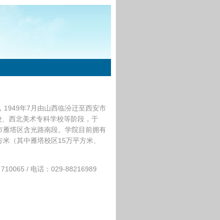
1949年7月由山西临汾迁至西安市
校、西北美术专科学校等阶段，于
安市雁塔区含光路南段。学院目前拥有
方米（其中雁塔校区15万平方米、
5 / 电话：029-88216989