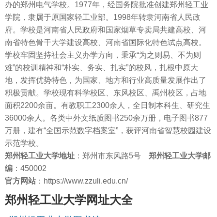
办的郑州电气学校。1977年，经国务院批准创建郑州轻工业
学院，隶属于原国家轻工业部。1998年转隶河南省人民政
府。学校是河南省人民政府和国家烟草专卖局共建高校、河
南省特色骨干大学建设高校、河南省国际化特色试点高校。
学校牢固坚持社会主义办学方向，秉承“为之则易、不为则
难”的校训精神和“朴实、务实、扎实”的校风，扎根中原大
地，发挥优势特色，为国家、地方和行业高质量发展作出了
积极贡献。学校现有科学校区、东风校区、禹州校区，占地
面积2200余亩。有教职工2300余人，全日制本科生、研究生
36000余人。各类中外文纸质图书250余万册，电子图书877
万册，建有“全国示范数字档案室”，获评河南省智慧校园建设
示范学校。
郑州轻工业大学地址
：郑州市东风路5号
郑州轻工业大学邮
编
：450002
官方网站
：https://www.zzuli.edu.cn/
郑州轻工业大学网址大全