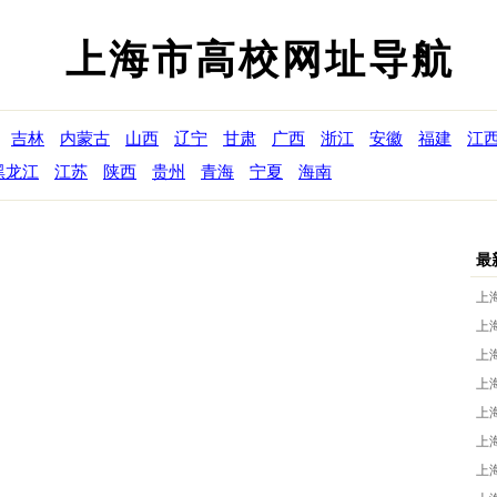
上海市高校网址导航
吉林
内蒙古
山西
辽宁
甘肃
广西
浙江
安徽
福建
江
黑龙江
江苏
陕西
贵州
青海
宁夏
海南
最
上
上
上
上
上
上
上