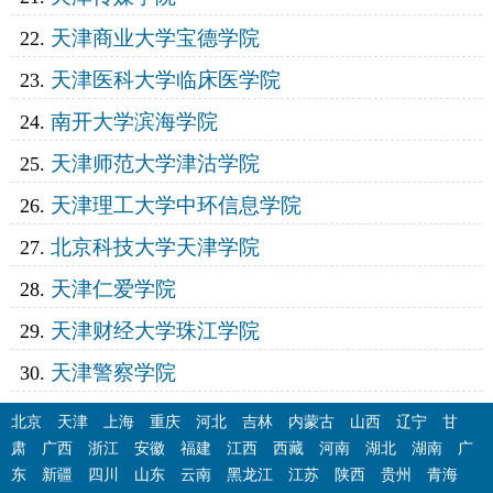
天津商业大学宝德学院
天津医科大学临床医学院
南开大学滨海学院
天津师范大学津沽学院
天津理工大学中环信息学院
北京科技大学天津学院
天津仁爱学院
天津财经大学珠江学院
天津警察学院
北京
天津
上海
重庆
河北
吉林
内蒙古
山西
辽宁
甘
肃
广西
浙江
安徽
福建
江西
西藏
河南
湖北
湖南
广
东
新疆
四川
山东
云南
黑龙江
江苏
陕西
贵州
青海